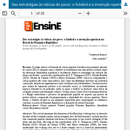
Das estratégias às táticas do povo: o futebol e a invenção operária no Brasil da Primeira República