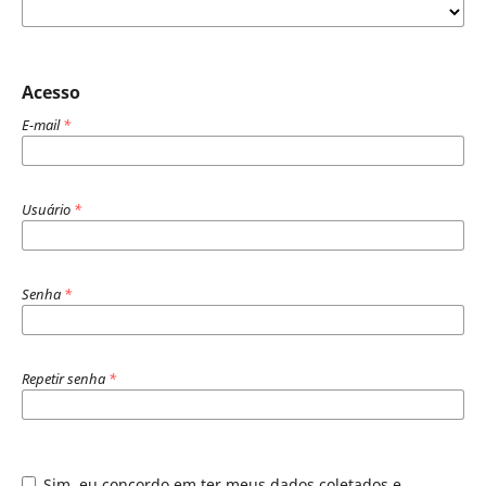
Acesso
E-mail
*
Usuário
*
Senha
*
Repetir senha
*
Sim, eu concordo em ter meus dados coletados e