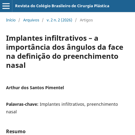
Revista do Colégio Brasileiro de Cirurgia Plástica
Início
/
Arquivos
/
v. 2 n. 2 (2026)
/
Artigos
Implantes infiltrativos – a
importância dos ângulos da face
na definição do preenchimento
nasal
Arthur dos Santos Pimentel
Palavras-chave:
Implantes infiltrativos, preenchimento
nasal
Resumo