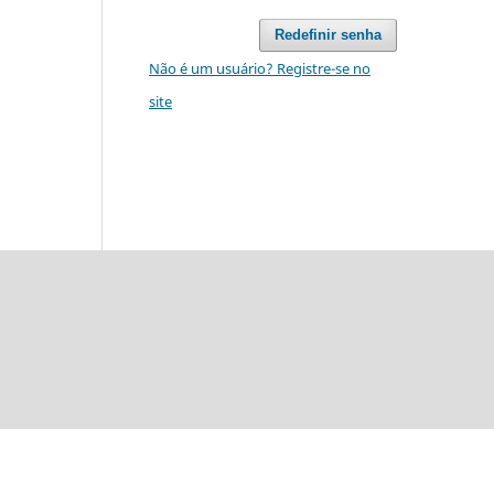
Redefinir senha
Não é um usuário? Registre-se no
site