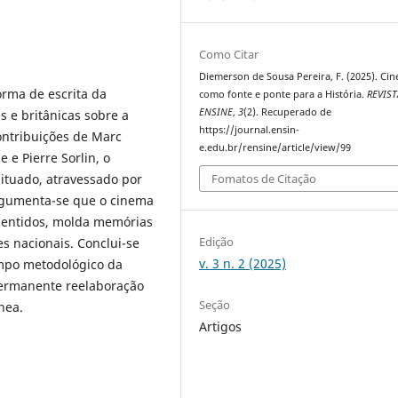
Como Citar
Diemerson de Sousa Pereira, F. (2025). Ci
orma de escrita da
como fonte e ponte para a História.
REVIST
ENSINE
,
3
(2). Recuperado de
 e britânicas sobre a
https://journal.ensin-
ntribuições de Marc
e.edu.br/rensine/article/view/99
 e Pierre Sorlin, o
ituado, atravessado por
Fomatos de Citação
Argumenta-se que o cinema
sentidos, molda memórias
Edição
es nacionais. Conclui-se
v. 3 n. 2 (2025)
ampo metodológico da
permanente reelaboração
Seção
nea.
Artigos