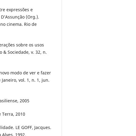
tre expressões e
 D’Assunção (Org.).
 no cinema. Rio de
derações sobre os usos
o & Sociedade, v. 32, n.
m novo modo de ver e fazer
aneiro, vol. 1, n. 1, jun.
siliense, 2005
e Terra, 2010
lidade. LE GOFF, Jacques.
o Alves, 1992.